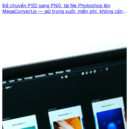
Để chuyển PSD sang PNG, tải file Photoshop lên
MegaConvert.io — giữ trong suốt, miễn phí, không cần
Photoshop.