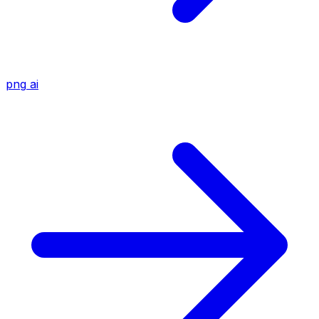
png
ai