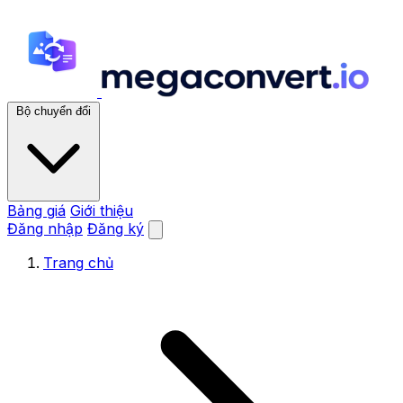
Bộ chuyển đổi
Bảng giá
Giới thiệu
Đăng nhập
Đăng ký
Trang chủ