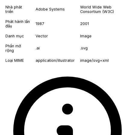
Nhà phát
World Wide Web
Adobe Systems
triển
Consortium (W3C)
Phát hành lần
1987
2001
đầu
Danh mục
Vector
Image
Phần mở
.ai
.svg
rộng
Loại MIME
application/illustrator
image/svg+xml