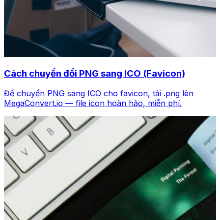
Cách chuyển đổi PNG sang ICO (Favicon)
Để chuyển PNG sang ICO cho favicon, tải .png lên
MegaConvert.io — file icon hoàn hảo, miễn phí.