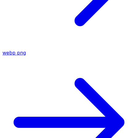
webp
png