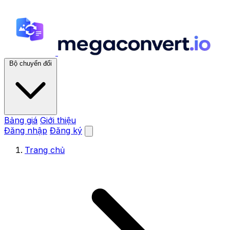
Bộ chuyển đổi
Bảng giá
Giới thiệu
Đăng nhập
Đăng ký
Trang chủ