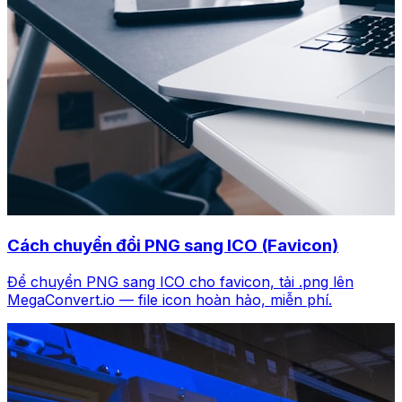
Cách chuyển đổi PNG sang ICO (Favicon)
Để chuyển PNG sang ICO cho favicon, tải .png lên
MegaConvert.io — file icon hoàn hảo, miễn phí.