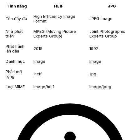
Tính năng
HEIF
JPG
High Efficiency Image
Tên đầy đủ
JPEG Image
Format
Nhà phát
MPEG (Moving Picture
Joint Photographic
triển
Experts Group)
Experts Group
Phát hành
2015
1992
lần đầu
Danh mục
Image
Image
Phần mở
.heif
.jpg
rộng
Loại MIME
image/heif
image/jpeg