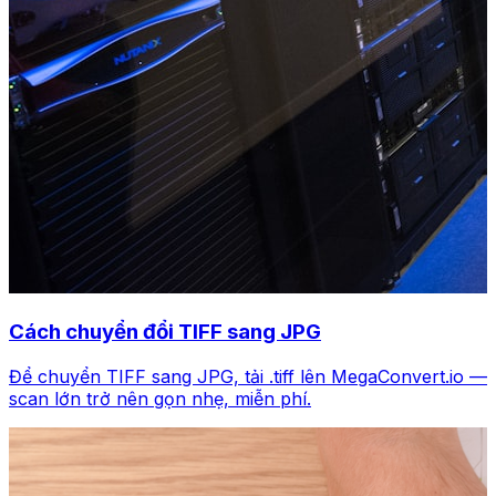
Cách chuyển đổi TIFF sang JPG
Để chuyển TIFF sang JPG, tải .tiff lên MegaConvert.io —
scan lớn trở nên gọn nhẹ, miễn phí.