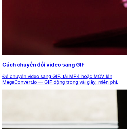
Cách chuyển đổi video sang GIF
Để chuyển video sang GIF, tải MP4 hoặc MOV lên
MegaConvert.io — GIF động trong vài giây, miễn phí.