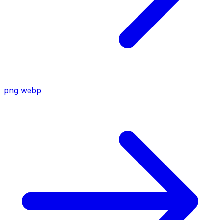
png
webp