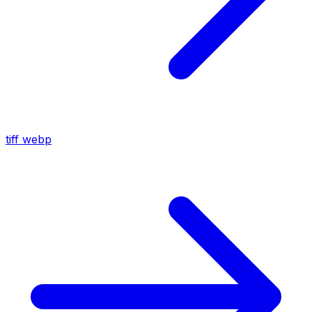
tiff
webp