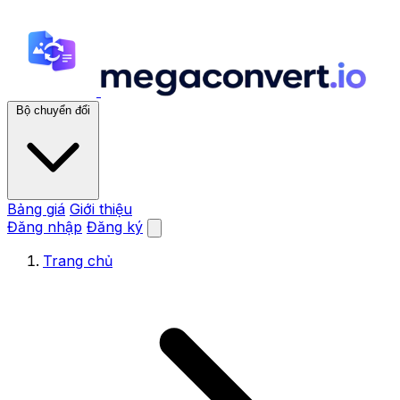
Bộ chuyển đổi
Bảng giá
Giới thiệu
Đăng nhập
Đăng ký
Trang chủ