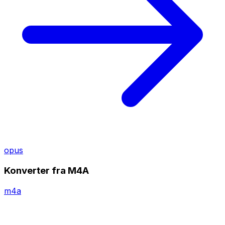
opus
Konverter fra M4A
m4a