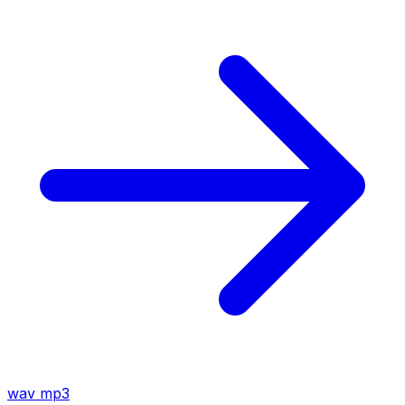
wav
mp3