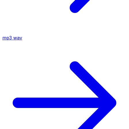
mp3
wav