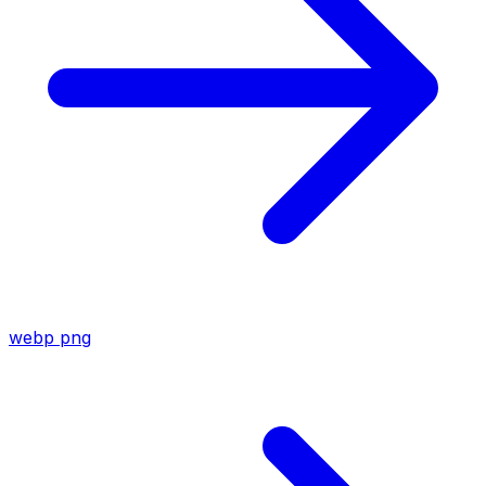
webp
png