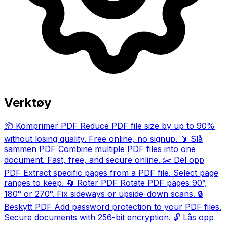
Verktøy
📦
Komprimer PDF
Reduce PDF file size by up to 90%
without losing quality. Free online, no signup.
📎
Slå
sammen PDF
Combine multiple PDF files into one
document. Fast, free, and secure online.
✂️
Del opp
PDF
Extract specific pages from a PDF file. Select page
ranges to keep.
🔄
Roter PDF
Rotate PDF pages 90°,
180° or 270°. Fix sideways or upside-down scans.
🔒
Beskytt PDF
Add password protection to your PDF files.
Secure documents with 256-bit encryption.
🔓
Lås opp