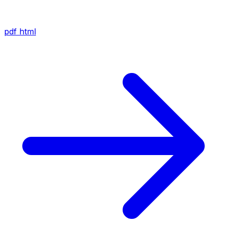
pdf
html