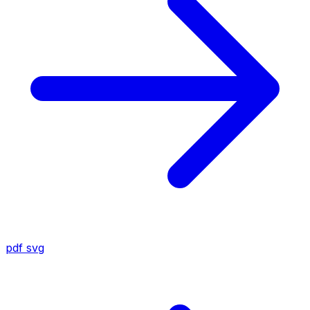
pdf
svg