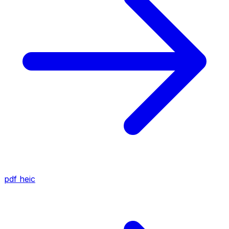
pdf
heic