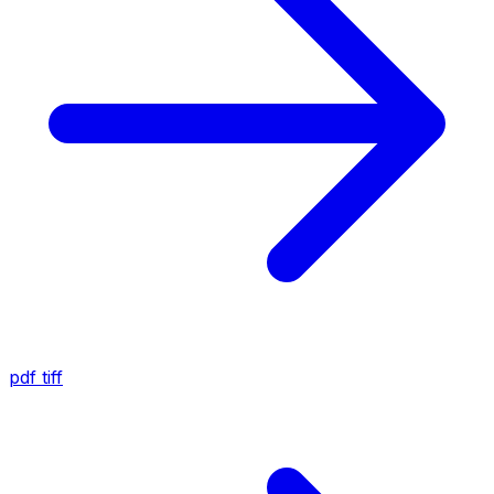
pdf
tiff