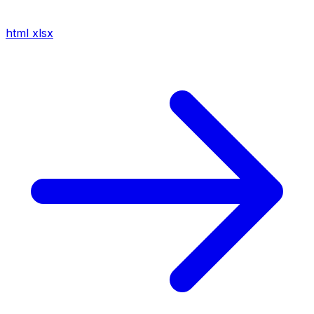
html
xlsx