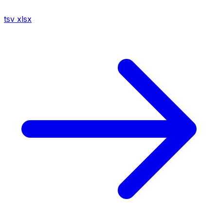
tsv
xlsx