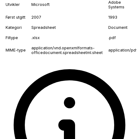
Adobe
Utvikler
Microsoft
Systems
Først utgitt
2007
1993
Kategori
Spreadsheet
Document
Filtype
.xlsx
.pdf
application/vnd.openxmlformats-
MIME-type
application/pdf
officedocument.spreadsheetml.sheet