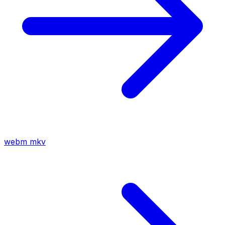
webm
mkv