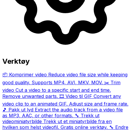
Verktøy
📦
Komprimer video
Reduce video file size while keeping
good quality. Supports MP4, AVI, MKV, MOV.
✂️
Trim
video
Cut a video to a specific start and end time.
Remove unwanted parts.
🎞️
Video til GIF
Convert any
video clip to an animated GIF. Adjust size and frame rate.
🎵
Pakk ut lyd
Extract the audio track from a video file
as MP3, AAC, or other formats.
🔧
Trekk ut
videominiatyrbilde
Trekk ut et miniatyrbilde fra en
hvilken som helst videofil. Gratis online verktøy.
🔧
Endre