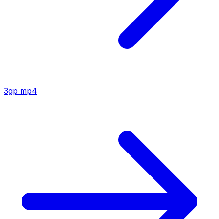
3gp
mp4