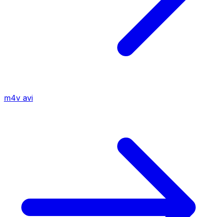
m4v
avi