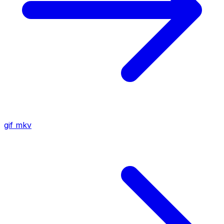
gif
mkv