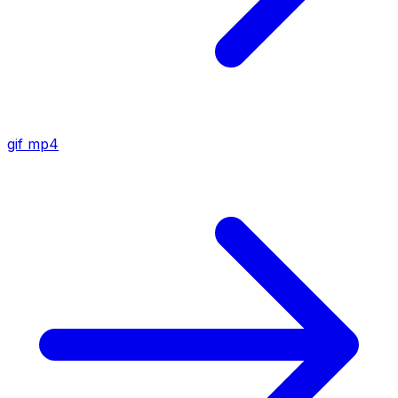
gif
mp4