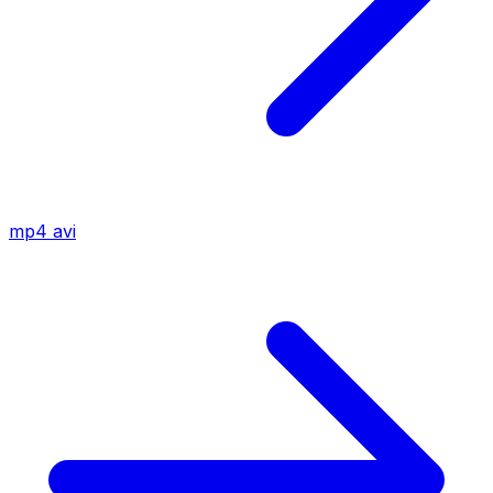
mp4
avi