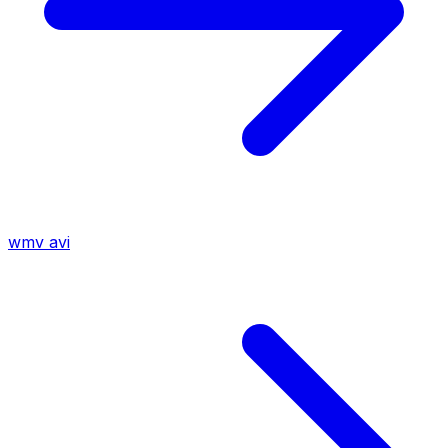
wmv
avi