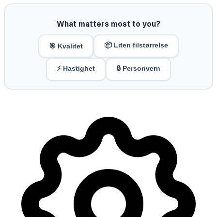
What matters most to you?
📦 Liten filstørrelse
🎯 Kvalitet
⚡ Hastighet
🔒 Personvern