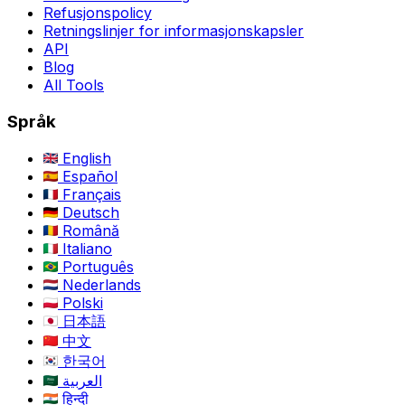
Refusjonspolicy
Retningslinjer for informasjonskapsler
API
Blog
All Tools
Språk
English
Español
Français
Deutsch
Română
Italiano
Português
Nederlands
Polski
日本語
中文
한국어
العربية
हिन्दी