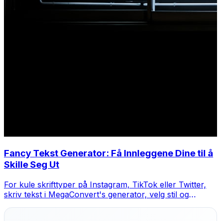
Fancy Tekst Generator: Få Innleggene Dine til å
Skille Seg Ut
For kule skrifttyper på Instagram, TikTok eller Twitter,
skriv tekst i MegaConvert's generator, velg stil og
kopier-lim.