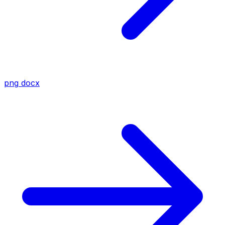
png
docx