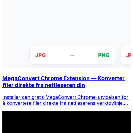
MegaConvert Chrome Extension — Konverter
filer direkte fra nettleseren din
Installer den gratis MegaConvert Chrome-utvidelsen for
å konvertere filer direkte fra nettleserens verktøylinje.
Høyreklikk på hvilken som helst fil for å konvertere, få
tilgang til alle verktøyene umiddelbart fra Chrome.