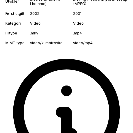
Utvikler
Lhomme)
(MPEG)
Først utgitt
2002
2001
Kategori
Video
Video
Filtype
.mkv
.mp4
MIME-type
video/x-matroska
video/mp4