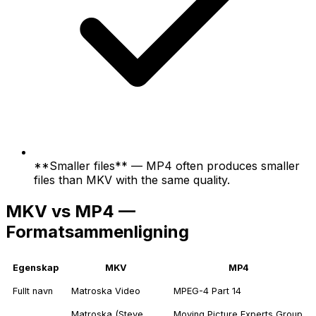
**Smaller files** — MP4 often produces smaller
files than MKV with the same quality.
MKV vs MP4 —
Formatsammenligning
Egenskap
MKV
MP4
Fullt navn
Matroska Video
MPEG-4 Part 14
Matroska (Steve
Moving Picture Experts Group