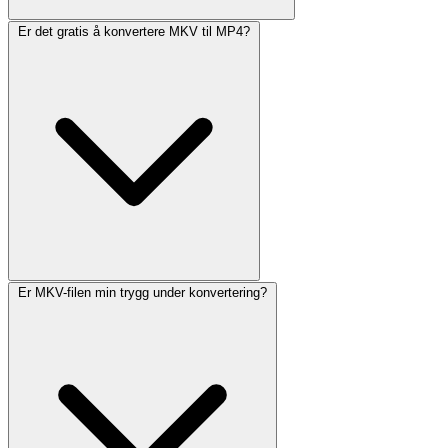
Er det gratis å konvertere MKV til MP4?
Er MKV-filen min trygg under konvertering?