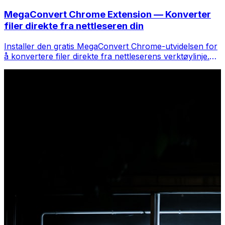
MegaConvert Chrome Extension — Konverter
filer direkte fra nettleseren din
Installer den gratis MegaConvert Chrome-utvidelsen for
å konvertere filer direkte fra nettleserens verktøylinje.
Høyreklikk på hvilken som helst fil for å konvertere, få
tilgang til alle verktøyene umiddelbart fra Chrome.