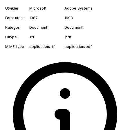
Utvikler
Microsoft
Adobe Systems
Først utgitt
1987
1993
Kategori
Document
Document
Filtype
.rtf
.pdf
MIME-type
application/rtf
application/pdf