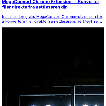
MegaConvert Chrome Extension — Konverter
filer direkte fra nettleseren din
Installer den gratis MegaConvert Chrome-utvidelsen for
å konvertere filer direkte fra nettleserens verktøylinje.
Høyreklikk på hvilken som helst fil for å konvertere, få
tilgang til alle verktøyene umiddelbart fra Chrome.