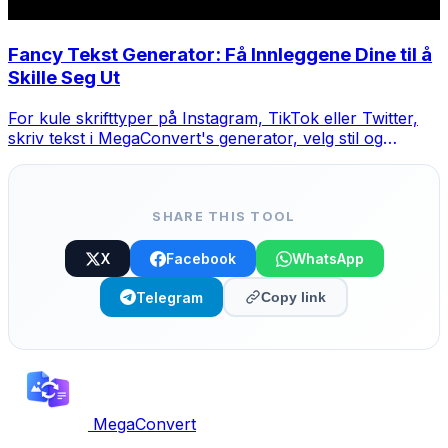
Fancy Tekst Generator: Få Innleggene Dine til å
Skille Seg Ut
For kule skrifttyper på Instagram, TikTok eller Twitter,
skriv tekst i MegaConvert's generator, velg stil og
kopier-lim.
SHARE THIS TOOL
X
Facebook
WhatsApp
Telegram
Copy link
MegaConvert