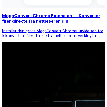
MegaConvert Chrome Extension — Konverter
filer direkte fra nettleseren din
Installer den gratis MegaConvert Chrome-utvidelsen for
å konvertere filer direkte fra nettleserens verktøylinje.
Høyreklikk på hvilken som helst fil for å konvertere, få
tilgang til alle verktøyene umiddelbart fra Chrome.