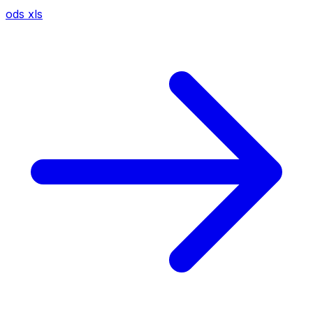
ods
xls