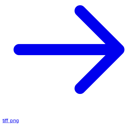
tiff
png