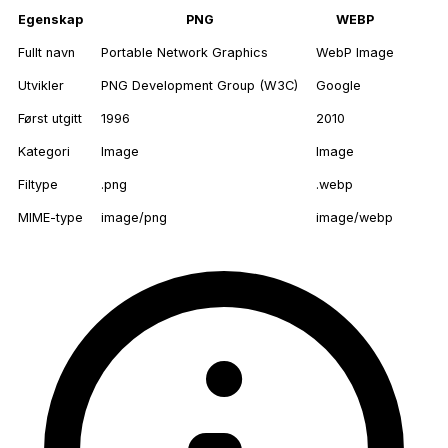
Egenskap
PNG
WEBP
Fullt navn
Portable Network Graphics
WebP Image
Utvikler
PNG Development Group (W3C)
Google
Først utgitt
1996
2010
Kategori
Image
Image
Filtype
.png
.webp
MIME-type
image/png
image/webp