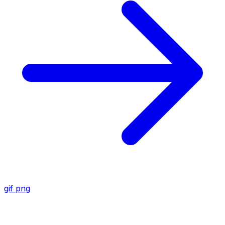
gif
png