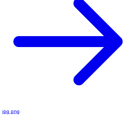
jpg
png