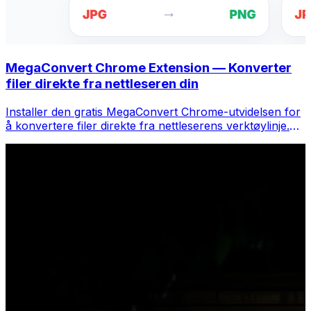
MegaConvert Chrome Extension — Konverter
filer direkte fra nettleseren din
Installer den gratis MegaConvert Chrome-utvidelsen for
å konvertere filer direkte fra nettleserens verktøylinje.
Høyreklikk på hvilken som helst fil for å konvertere, få
tilgang til alle verktøyene umiddelbart fra Chrome.