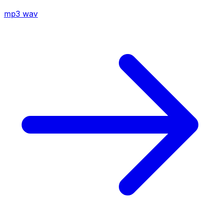
mp3
wav