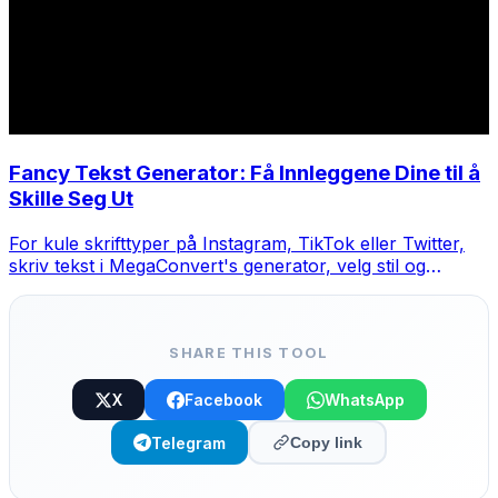
Fancy Tekst Generator: Få Innleggene Dine til å
Skille Seg Ut
For kule skrifttyper på Instagram, TikTok eller Twitter,
skriv tekst i MegaConvert's generator, velg stil og
kopier-lim.
SHARE THIS TOOL
X
Facebook
WhatsApp
Telegram
Copy link