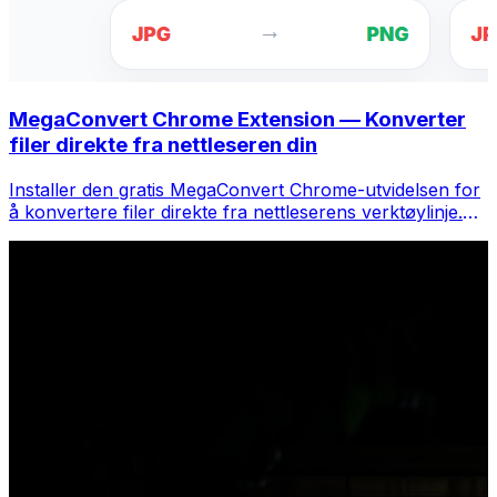
MegaConvert Chrome Extension — Konverter
filer direkte fra nettleseren din
Installer den gratis MegaConvert Chrome-utvidelsen for
å konvertere filer direkte fra nettleserens verktøylinje.
Høyreklikk på hvilken som helst fil for å konvertere, få
tilgang til alle verktøyene umiddelbart fra Chrome.