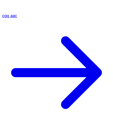
ogg
aac