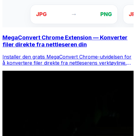
MegaConvert Chrome Extension — Konverter
filer direkte fra nettleseren din
Installer den gratis MegaConvert Chrome-utvidelsen for
å konvertere filer direkte fra nettleserens verktøylinje.
Høyreklikk på hvilken som helst fil for å konvertere, få
tilgang til alle verktøyene umiddelbart fra Chrome.