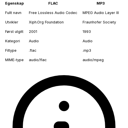
Egenskap
FLAC
MP3
Fullt navn
Free Lossless Audio Codec
MPEG Audio Layer III
Utvikler
Xiph.Org Foundation
Fraunhofer Society
Først utgitt
2001
1993
Kategori
Audio
Audio
Filtype
.flac
.mp3
MIME-type
audio/flac
audio/mpeg