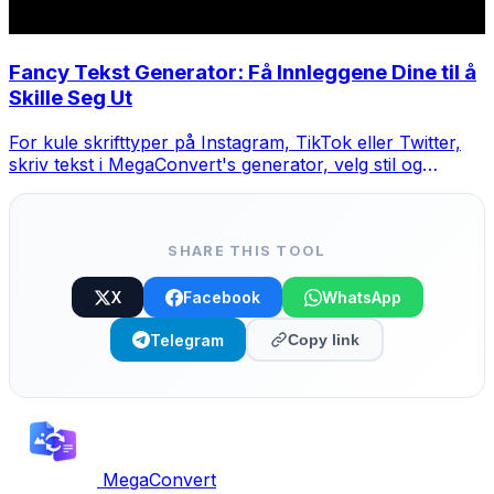
Fancy Tekst Generator: Få Innleggene Dine til å
Skille Seg Ut
For kule skrifttyper på Instagram, TikTok eller Twitter,
skriv tekst i MegaConvert's generator, velg stil og
kopier-lim.
SHARE THIS TOOL
X
Facebook
WhatsApp
Telegram
Copy link
MegaConvert