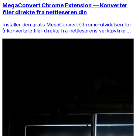
MegaConvert Chrome Extension — Konverter
filer direkte fra nettleseren din
Installer den gratis MegaConvert Chrome-utvidelsen for
å konvertere filer direkte fra nettleserens verktøylinje.
Høyreklikk på hvilken som helst fil for å konvertere, få
tilgang til alle verktøyene umiddelbart fra Chrome.