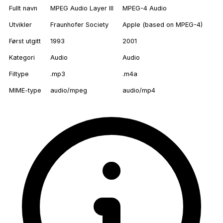
Fullt navn
MPEG Audio Layer III
MPEG-4 Audio
Utvikler
Fraunhofer Society
Apple (based on MPEG-4)
Først utgitt
1993
2001
Kategori
Audio
Audio
Filtype
.mp3
.m4a
MIME-type
audio/mpeg
audio/mp4