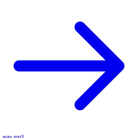
wav
mp3