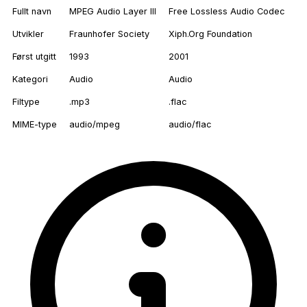
Fullt navn
MPEG Audio Layer III
Free Lossless Audio Codec
Utvikler
Fraunhofer Society
Xiph.Org Foundation
Først utgitt
1993
2001
Kategori
Audio
Audio
Filtype
.mp3
.flac
MIME-type
audio/mpeg
audio/flac