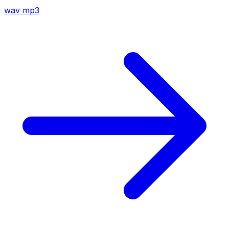
wav
mp3