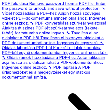
PDF feloldása
Remove password from a PDF file. Enter
the password to unlock and save without protection.
🔧
Vízjel hozzáadása a PDF-hez
Adjon hozzá szöveges
vízjelet PDF-dokumentuma minden oldalához. Ingyenes
online eszköz.
🔧
PDF konvertálása szürkeárnyalatossá
Alakítsa át színes PDF-jét szürkeárnyalatos (fekete-
fehér) formátumba online ingyen.
🔧
Távolítsa el az
oldalakat a PDF-ből
Távolítson el bizonyos oldalakat a
PDF-dokumentumból online. Ingyenes és egyszerű.
🔧
Oldalak kibontása PDF-ből
Konkrét oldalak kibontása
PDF-ből egy új dokumentumba. Ingyenes online eszköz.
🔧
Oldalszámok hozzáadása a PDF-hez
Automatikusan
adja hozzá az oldalszámokat a PDF-dokumentumhoz.
Ingyenes online eszköz.
🔧
PDF lapítása
A PDF
űrlapmezőket és a megjegyzéseket egy statikus
dokumentummá simítsa.