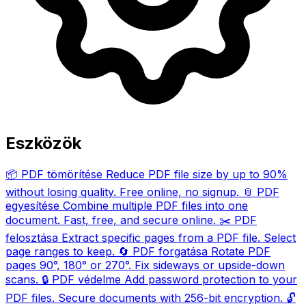
Eszközök
📦
PDF tömörítése
Reduce PDF file size by up to 90%
without losing quality. Free online, no signup.
📎
PDF
egyesítése
Combine multiple PDF files into one
document. Fast, free, and secure online.
✂️
PDF
felosztása
Extract specific pages from a PDF file. Select
page ranges to keep.
🔄
PDF forgatása
Rotate PDF
pages 90°, 180° or 270°. Fix sideways or upside-down
scans.
🔒
PDF védelme
Add password protection to your
PDF files. Secure documents with 256-bit encryption.
🔓