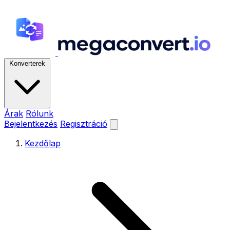
Konverterek
Árak
Rólunk
Bejelentkezés
Regisztráció
Kezdőlap