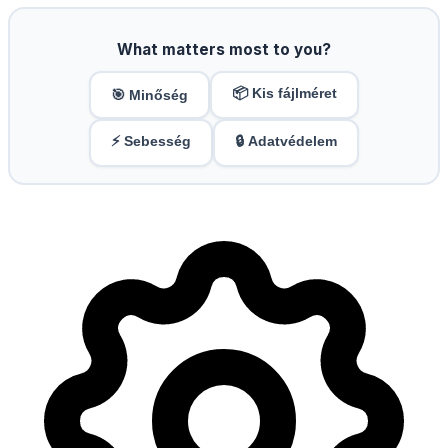
What matters most to you?
📦 Kis fájlméret
🎯 Minőség
⚡ Sebesség
🔒 Adatvédelem