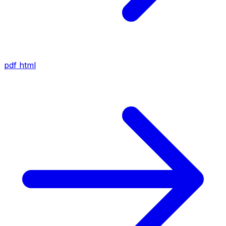
pdf
html