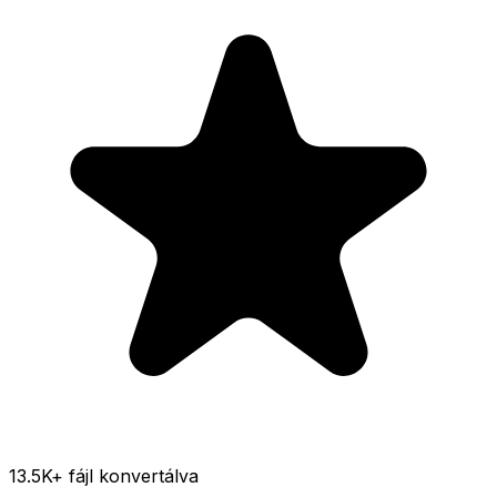
13.5K
+ fájl konvertálva