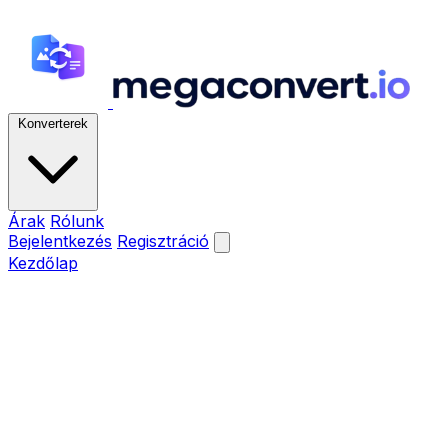
Konverterek
Árak
Rólunk
Bejelentkezés
Regisztráció
Kezdőlap