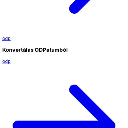
odp
Konvertálás ODPátumból
odp