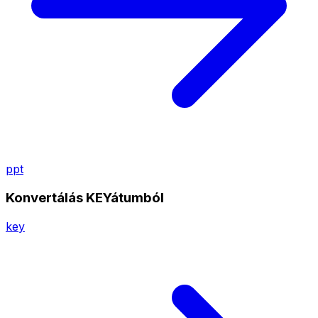
ppt
Konvertálás KEYátumból
key