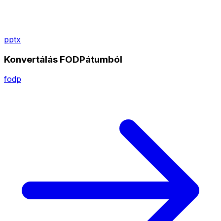
pptx
Konvertálás FODPátumból
fodp