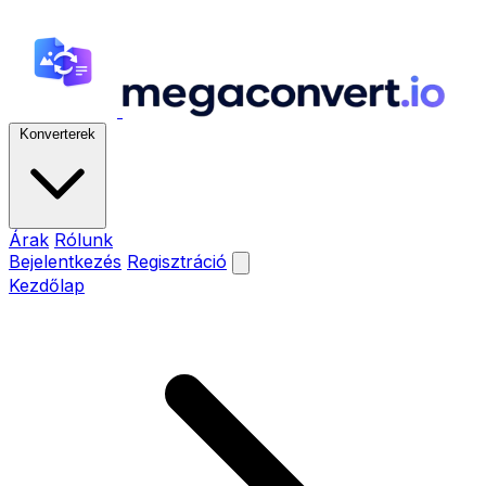
Konverterek
Árak
Rólunk
Bejelentkezés
Regisztráció
Kezdőlap