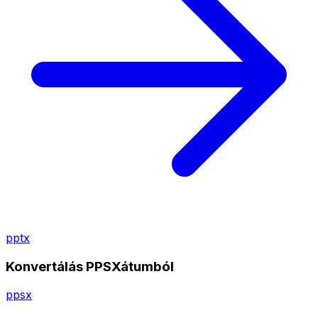
pptx
Konvertálás PPSXátumból
ppsx