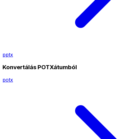
pptx
Konvertálás POTXátumból
potx