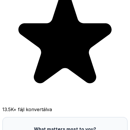
13.5K
+ fájl konvertálva
What matters most to you?