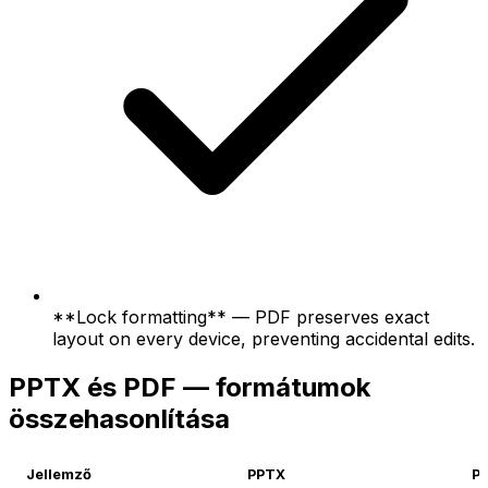
**Lock formatting** — PDF preserves exact
layout on every device, preventing accidental edits.
PPTX és PDF — formátumok
összehasonlítása
Jellemző
PPTX
P