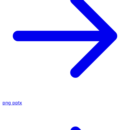
png
pptx