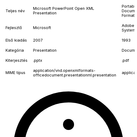
Portabl
Microsoft PowerPoint Open XML
Teljes név
Docume
Presentation
Format
Adobe
Fejlesztő
Microsoft
System
Első kiadás
2007
1993
Kategória
Presentation
Docume
Kiterjesztés
.pptx
.pdf
application/vnd.openxmlformats-
MIME típus
applica
officedocument.presentationml.presentation