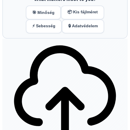
📦 Kis fájlméret
🎯 Minőség
⚡ Sebesség
🔒 Adatvédelem