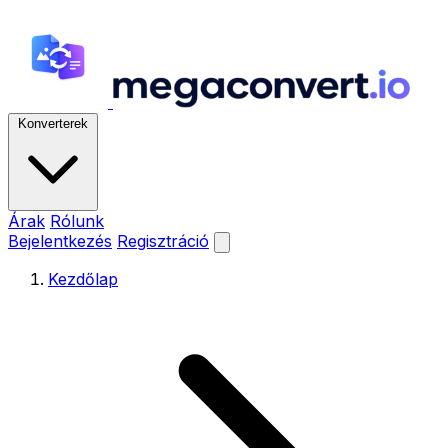
Konverterek
Árak
Rólunk
Bejelentkezés
Regisztráció
Kezdőlap