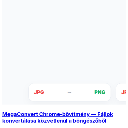
MegaConvert Chrome-bővítmény — Fájlok
konvertálása közvetlenül a böngészőből