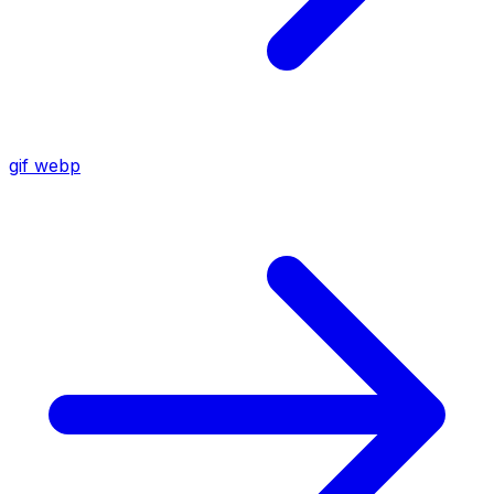
gif
webp