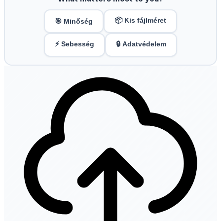
📦 Kis fájlméret
🎯 Minőség
⚡ Sebesség
🔒 Adatvédelem