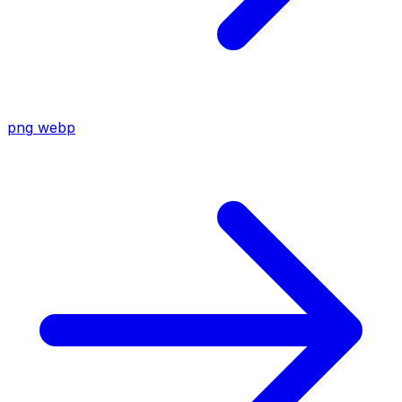
png
webp