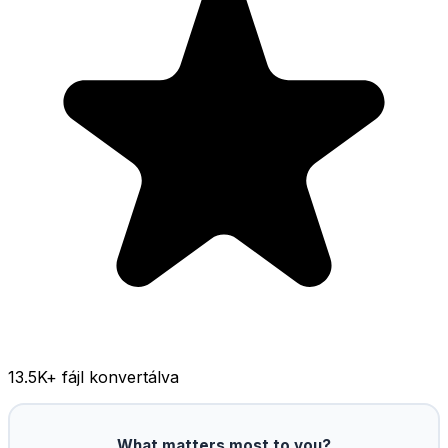
13.5K
+ fájl konvertálva
What matters most to you?