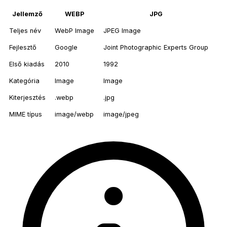
Jellemző
WEBP
JPG
Teljes név
WebP Image
JPEG Image
Fejlesztő
Google
Joint Photographic Experts Group
Első kiadás
2010
1992
Kategória
Image
Image
Kiterjesztés
.webp
.jpg
MIME típus
image/webp
image/jpeg