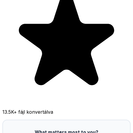
13.5K
+ fájl konvertálva
What matters most to you?