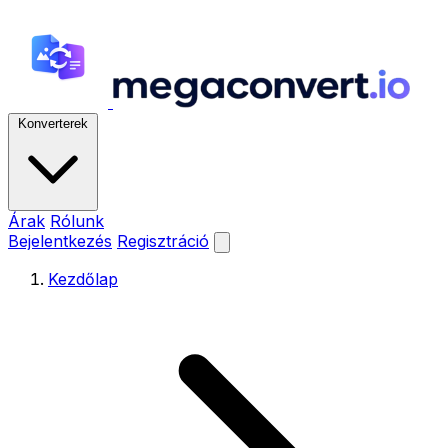
Konverterek
Árak
Rólunk
Bejelentkezés
Regisztráció
Kezdőlap