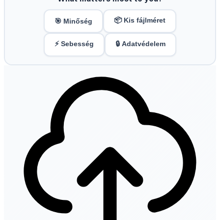
📦 Kis fájlméret
🎯 Minőség
⚡ Sebesség
🔒 Adatvédelem