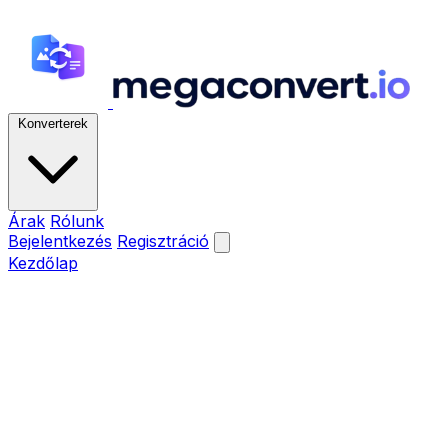
Konverterek
Árak
Rólunk
Bejelentkezés
Regisztráció
Kezdőlap