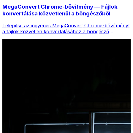
MegaConvert Chrome-bővítmény — Fájlok
konvertálása közvetlenül a böngészőből
Telepítse az ingyenes MegaConvert Chrome-bővítményt
a fájlok közvetlen konvertálásához a böngésző
eszköztáráról. Kattintson a jobb gombbal bármelyik
fájlra a konvertáláshoz, és azonnal elérje az összes
eszközt a Chrome-ból.