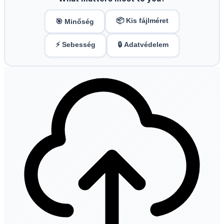
📦 Kis fájlméret
🎯 Minőség
⚡ Sebesség
🔒 Adatvédelem