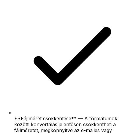
**Fájlméret csökkentése** — A formátumok
közötti konvertálás jelentősen csökkentheti a
fájlméretet, megkönnyítve az e-mailes vagy