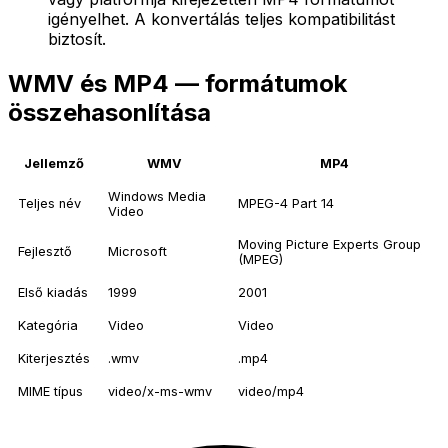
igényelhet. A konvertálás teljes kompatibilitást
biztosít.
WMV és MP4 — formátumok
összehasonlítása
Jellemző
WMV
MP4
Windows Media
Teljes név
MPEG-4 Part 14
Video
Moving Picture Experts Group
Fejlesztő
Microsoft
(MPEG)
Első kiadás
1999
2001
Kategória
Video
Video
Kiterjesztés
.wmv
.mp4
MIME típus
video/x-ms-wmv
video/mp4