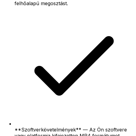
felhőalapú megosztást.
**Szoftverkövetelmények** — Az Ön szoftvere
vagy platformja kifejezetten MP4 formátumot