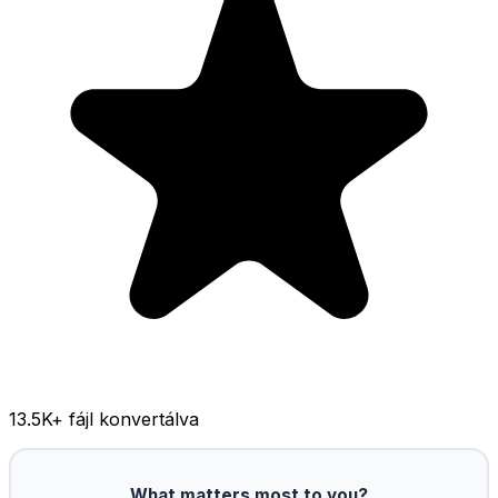
13.5K
+ fájl konvertálva
What matters most to you?