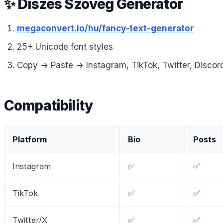
✨ Díszes Szöveg Generátor
megaconvert.io/hu/fancy-text-generator
25+ Unicode font styles
Copy → Paste → Instagram, TikTok, Twitter, Disco
Compatibility
Platform
Bio
Posts
Instagram
✅
✅
TikTok
✅
✅
Twitter/X
✅
✅