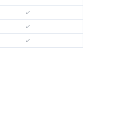
✅
✅
✅