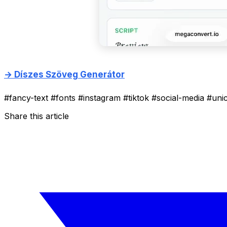
→ Díszes Szöveg Generátor
#fancy-text
#fonts
#instagram
#tiktok
#social-media
#uni
Share this article