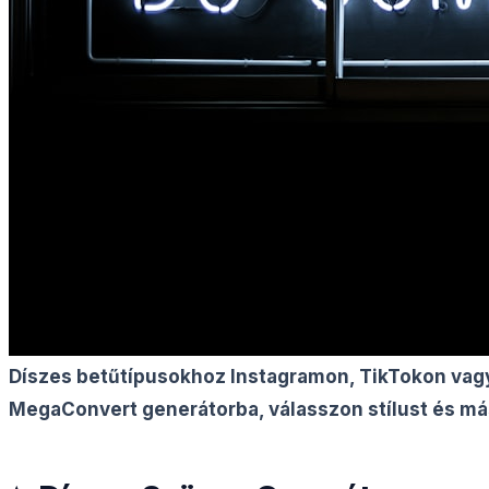
Díszes betűtípusokhoz Instagramon, TikTokon vagy 
MegaConvert generátorba, válasszon stílust és má