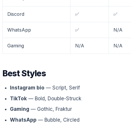
Discord
✅
✅
WhatsApp
✅
N/A
Gaming
N/A
N/A
Best Styles
Instagram bio
— Script, Serif
TikTok
— Bold, Double-Struck
Gaming
— Gothic, Fraktur
WhatsApp
— Bubble, Circled