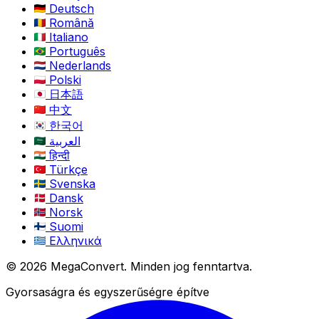
Deutsch
Română
Italiano
Português
Nederlands
Polski
日本語
中文
한국어
العربية
हिन्दी
Türkçe
Svenska
Dansk
Norsk
Suomi
Ελληνικά
© 2026 MegaConvert. Minden jog fenntartva.
Gyorsaságra és egyszerűségre építve