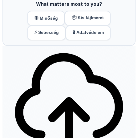
What matters most to you?
📦 Kis fájlméret
🎯 Minőség
⚡ Sebesség
🔒 Adatvédelem