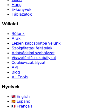
Hang
E-könyvek
Táblázatok
Vállalat
Rólunk
Árak
Lépjen kapcsolatba velünk
Szolgáltatási feltételek
Adatvédelmi szabályzat
Visszatérítési szabályzat
Cookie-szabályzat
API
Blog
All Tools
Nyelvek
English
Español
Français