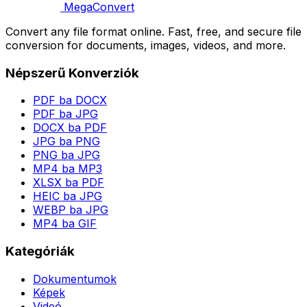
MegaConvert
Convert any file format online. Fast, free, and secure file
conversion for documents, images, videos, and more.
Népszerű Konverziók
PDF ba DOCX
PDF ba JPG
DOCX ba PDF
JPG ba PNG
PNG ba JPG
MP4 ba MP3
XLSX ba PDF
HEIC ba JPG
WEBP ba JPG
MP4 ba GIF
Kategóriák
Dokumentumok
Képek
Videó