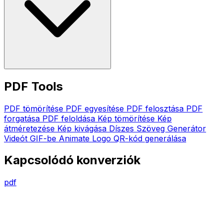
PDF Tools
PDF tömörítése
PDF egyesítése
PDF felosztása
PDF
forgatása
PDF feloldása
Kép tömörítése
Kép
átméretezése
Kép kivágása
Díszes Szöveg Generátor
Videót GIF-be
Animate Logo
QR-kód generálása
Kapcsolódó konverziók
pdf