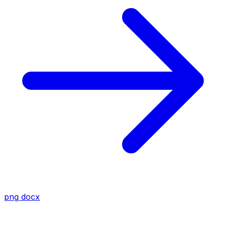
png
docx