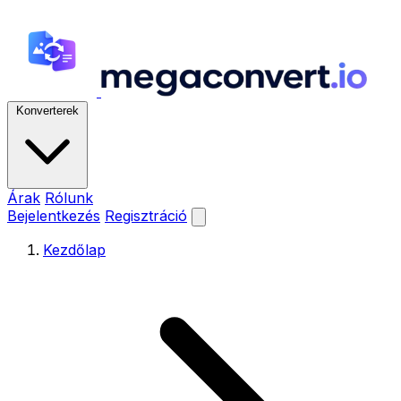
Konverterek
Árak
Rólunk
Bejelentkezés
Regisztráció
Kezdőlap