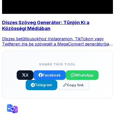
Díszes Szöveg Generátor: Tűnjön Ki a
Közösségi Médiában
Díszes betűtípusokhoz Instagramon, TikTokon vagy
Twitteren írja be szövegét a MegaConvert generátorba,
válasszon stílust és másolja.
SHARE THIS TOOL
X
Facebook
WhatsApp
Telegram
Copy link