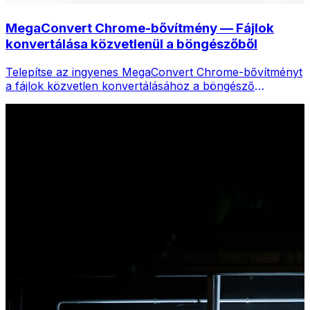
MegaConvert Chrome-bővítmény — Fájlok
konvertálása közvetlenül a böngészőből
Telepítse az ingyenes MegaConvert Chrome-bővítményt
a fájlok közvetlen konvertálásához a böngésző
eszköztáráról. Kattintson a jobb gombbal bármelyik
fájlra a konvertáláshoz, és azonnal elérje az összes
eszközt a Chrome-ból.