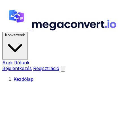
Konverterek
Árak
Rólunk
Bejelentkezés
Regisztráció
Kezdőlap