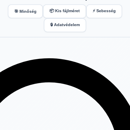
📦 Kis fájlméret
⚡ Sebesség
🎯 Minőség
🔒 Adatvédelem