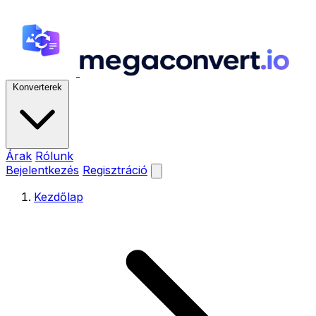
Konverterek
Árak
Rólunk
Bejelentkezés
Regisztráció
Kezdőlap