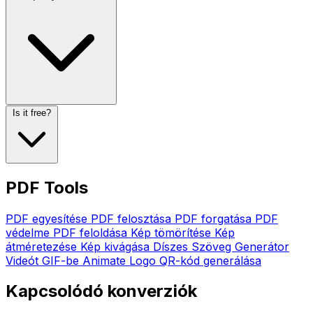
Is it free?
PDF Tools
PDF egyesítése
PDF felosztása
PDF forgatása
PDF
védelme
PDF feloldása
Kép tömörítése
Kép
átméretezése
Kép kivágása
Díszes Szöveg Generátor
Videót GIF-be
Animate Logo
QR-kód generálása
Kapcsolódó konverziók