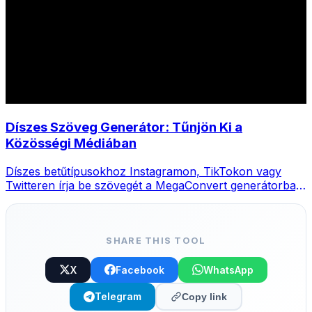
Díszes Szöveg Generátor: Tűnjön Ki a
Közösségi Médiában
Díszes betűtípusokhoz Instagramon, TikTokon vagy
Twitteren írja be szövegét a MegaConvert generátorba,
válasszon stílust és másolja.
SHARE THIS TOOL
X
Facebook
WhatsApp
Telegram
Copy link