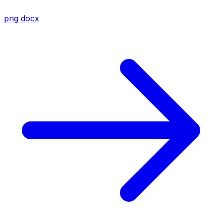
png
docx