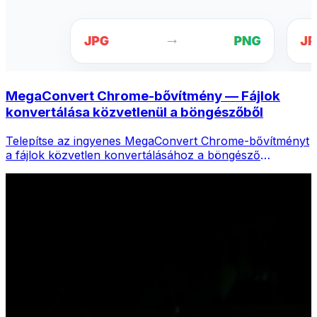
MegaConvert Chrome-bővítmény — Fájlok
konvertálása közvetlenül a böngészőből
Telepítse az ingyenes MegaConvert Chrome-bővítményt
a fájlok közvetlen konvertálásához a böngésző
eszköztáráról. Kattintson a jobb gombbal bármelyik
fájlra a konvertáláshoz, és azonnal elérje az összes
eszközt a Chrome-ból.