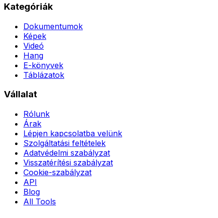
Kategóriák
Dokumentumok
Képek
Videó
Hang
E-könyvek
Táblázatok
Vállalat
Rólunk
Árak
Lépjen kapcsolatba velünk
Szolgáltatási feltételek
Adatvédelmi szabályzat
Visszatérítési szabályzat
Cookie-szabályzat
API
Blog
All Tools