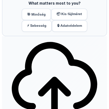
What matters most to you?
📦 Kis fájlméret
🎯 Minőség
⚡ Sebesség
🔒 Adatvédelem