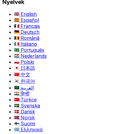
Nyelvek
English
Español
Français
Deutsch
Română
Italiano
Português
Nederlands
Polski
日本語
中文
한국어
العربية
हिन्दी
Türkçe
Svenska
Dansk
Norsk
Suomi
Ελληνικά