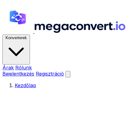
Konverterek
Árak
Rólunk
Bejelentkezés
Regisztráció
Kezdőlap