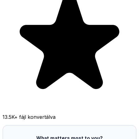
13.5K
+ fájl konvertálva
What matters most to you?