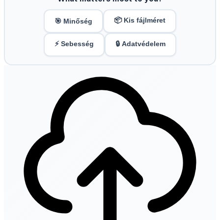
📦 Kis fájlméret
🎯 Minőség
⚡ Sebesség
🔒 Adatvédelem