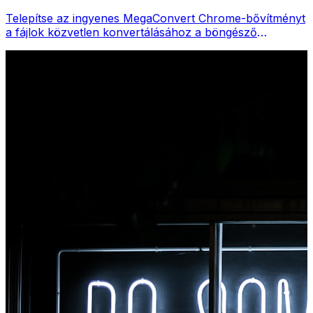
Telepítse az ingyenes MegaConvert Chrome-bővítményt
a fájlok közvetlen konvertálásához a böngésző
eszköztáráról. Kattintson a jobb gombbal bármelyik
fájlra a konvertáláshoz, és azonnal elérje az összes
eszközt a Chrome-ból.