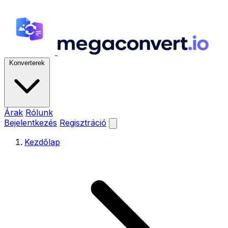
Konverterek
Árak
Rólunk
Bejelentkezés
Regisztráció
Kezdőlap