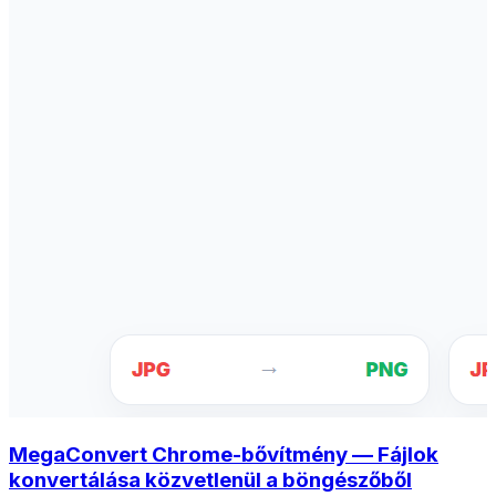
MegaConvert Chrome-bővítmény — Fájlok
konvertálása közvetlenül a böngészőből