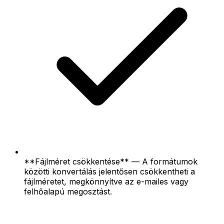
**Fájlméret csökkentése** — A formátumok
közötti konvertálás jelentősen csökkentheti a
fájlméretet, megkönnyítve az e-mailes vagy
felhőalapú megosztást.