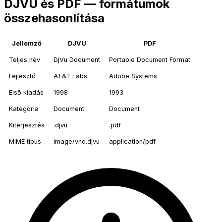
DJVU és PDF — formátumok
összehasonlítása
Jellemző
DJVU
PDF
Teljes név
DjVu Document
Portable Document Format
Fejlesztő
AT&T Labs
Adobe Systems
Első kiadás
1998
1993
Kategória
Document
Document
Kiterjesztés
.djvu
.pdf
MIME típus
image/vnd.djvu
application/pdf