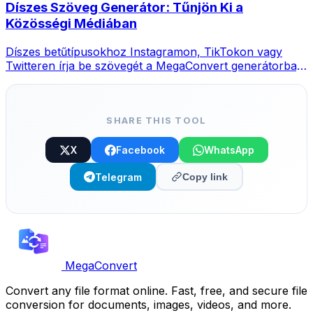
Díszes Szöveg Generátor: Tűnjön Ki a
Közösségi Médiában
Díszes betűtípusokhoz Instagramon, TikTokon vagy
Twitteren írja be szövegét a MegaConvert generátorba,
válasszon stílust és másolja.
SHARE THIS TOOL
X
Facebook
WhatsApp
Telegram
Copy link
MegaConvert
Convert any file format online. Fast, free, and secure file
conversion for documents, images, videos, and more.