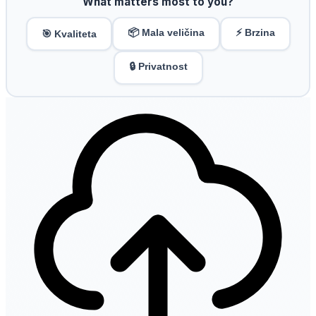
What matters most to you?
📦 Mala veličina
⚡ Brzina
🎯 Kvaliteta
🔒 Privatnost