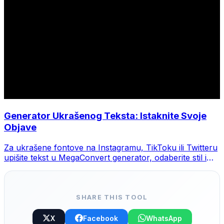
Generator Ukrašenog Teksta: Istaknite Svoje
Objave
Za ukrašene fontove na Instagramu, TikToku ili Twitteru
upišite tekst u MegaConvert generator, odaberite stil i
kopirajte.
SHARE THIS TOOL
X
Facebook
WhatsApp