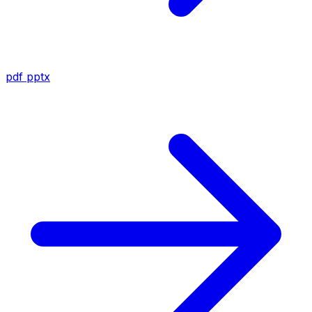
pdf
pptx