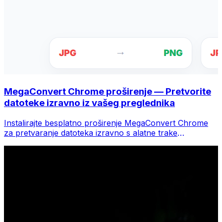
MegaConvert Chrome proširenje — Pretvorite
datoteke izravno iz vašeg preglednika
Instalirajte besplatno proširenje MegaConvert Chrome
za pretvaranje datoteka izravno s alatne trake
preglednika. Desnom tipkom miša kliknite bilo koju
datoteku za konverziju, odmah pristupite svim alatima iz
Chromea.