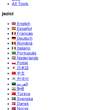
All Tools
jezici
English
Español
Français
Deutsch
Română
Italiano
Português
Nederlands
Polski
日本語
中文
한국어
العربية
हिन्दी
Türkçe
Svenska
Dansk
Norsk