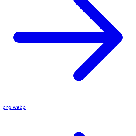
png
webp