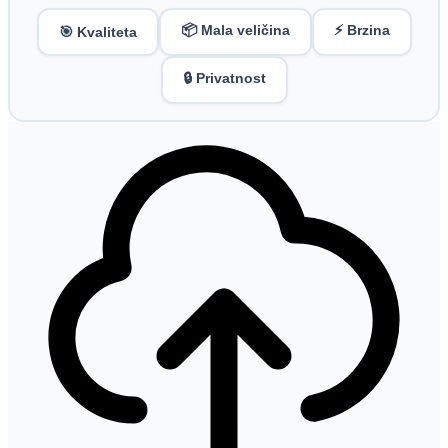
📦 Mala veličina
⚡ Brzina
🎯 Kvaliteta
🔒 Privatnost