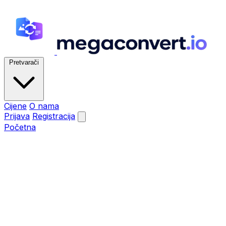
Pretvarači
Cijene
O nama
Prijava
Registracija
Početna