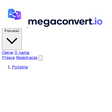
Pretvarači
Cijene
O nama
Prijava
Registracija
Početna