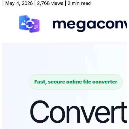
|
May 4, 2026
|
2,768 views
|
2 min read