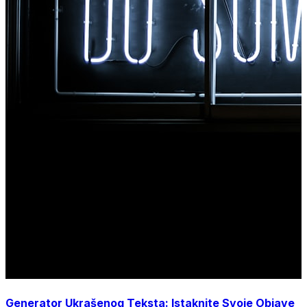
Generator Ukrašenog Teksta: Istaknite Svoje Objave