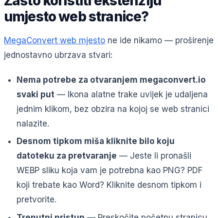
Zašto koristiti ekstenziju
umjesto web stranice?
MegaConvert web mjesto
ne ide nikamo — proširenje
jednostavno ubrzava stvari:
Nema potrebe za otvaranjem megaconvert.io
svaki put
— Ikona alatne trake uvijek je udaljena
jednim klikom, bez obzira na kojoj se web stranici
nalazite.
Desnom tipkom miša kliknite bilo koju
datoteku za pretvaranje
— Jeste li pronašli
WEBP sliku koja vam je potrebna kao PNG? PDF
koji trebate kao Word? Kliknite desnom tipkom i
pretvorite.
Trenutni pristup
— Preskočite početnu stranicu,