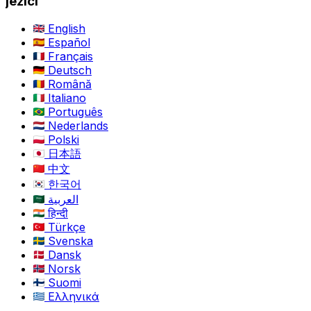
jezici
English
Español
Français
Deutsch
Română
Italiano
Português
Nederlands
Polski
日本語
中文
한국어
العربية
हिन्दी
Türkçe
Svenska
Dansk
Norsk
Suomi
Ελληνικά