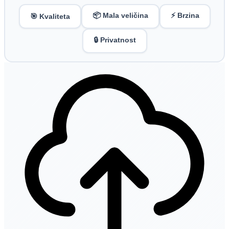
📦 Mala veličina
⚡ Brzina
🎯 Kvaliteta
🔒 Privatnost