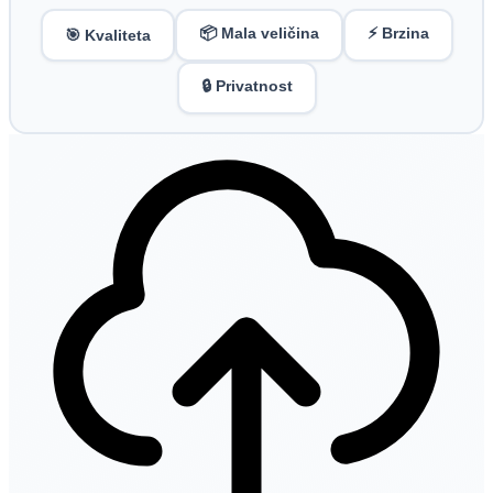
📦 Mala veličina
⚡ Brzina
🎯 Kvaliteta
🔒 Privatnost