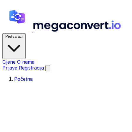
Pretvarači
Cijene
O nama
Prijava
Registracija
Početna