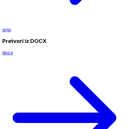
png
Pretvori iz DOCX
docx