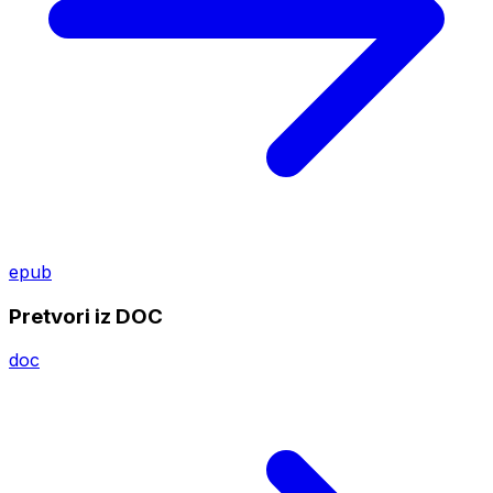
epub
Pretvori iz DOC
doc