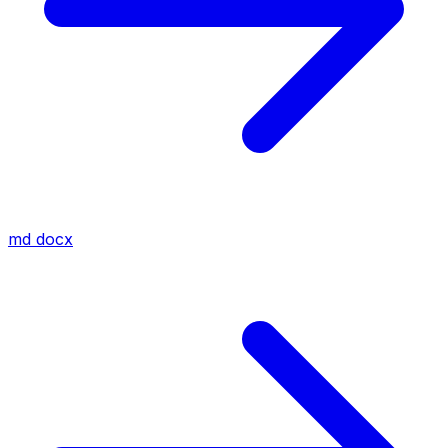
md
docx