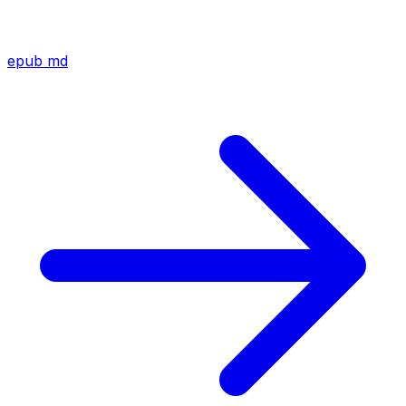
epub
md