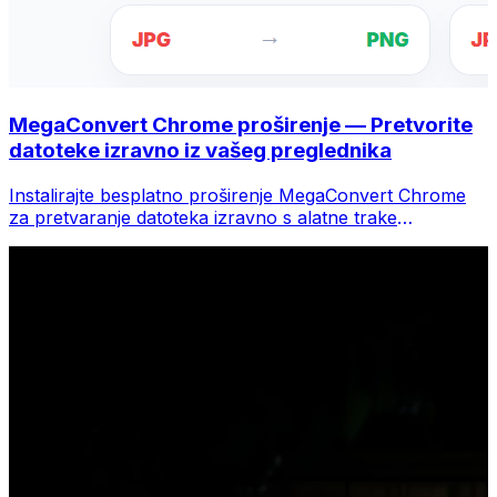
MegaConvert Chrome proširenje — Pretvorite
datoteke izravno iz vašeg preglednika
Instalirajte besplatno proširenje MegaConvert Chrome
za pretvaranje datoteka izravno s alatne trake
preglednika. Desnom tipkom miša kliknite bilo koju
datoteku za konverziju, odmah pristupite svim alatima iz
Chromea.