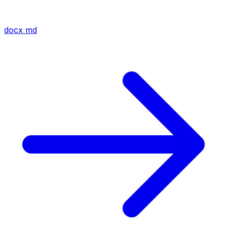
docx
md