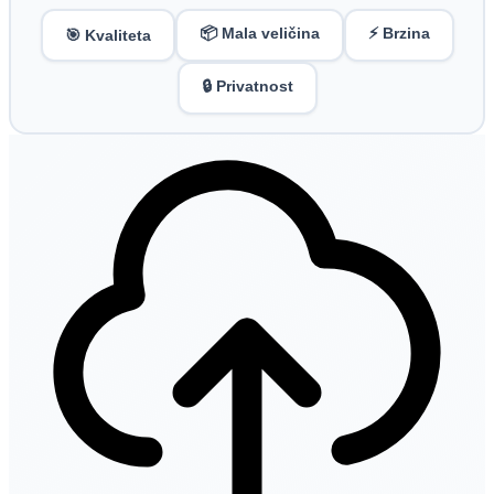
📦 Mala veličina
⚡ Brzina
🎯 Kvaliteta
🔒 Privatnost