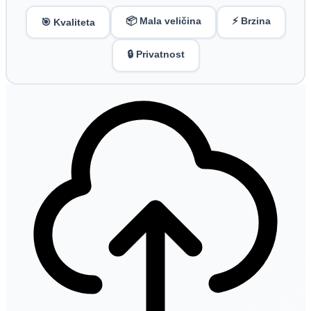
📦 Mala veličina
⚡ Brzina
🎯 Kvaliteta
🔒 Privatnost