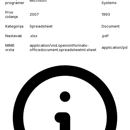
Microsoft
programer
Systems
Prvo
2007
1993
izdanje
Kategorija
Spreadsheet
Document
Nastavak
.xlsx
.pdf
MIME
application/vnd.openxmlformats-
application/pdf
vrsta
officedocument.spreadsheetml.sheet