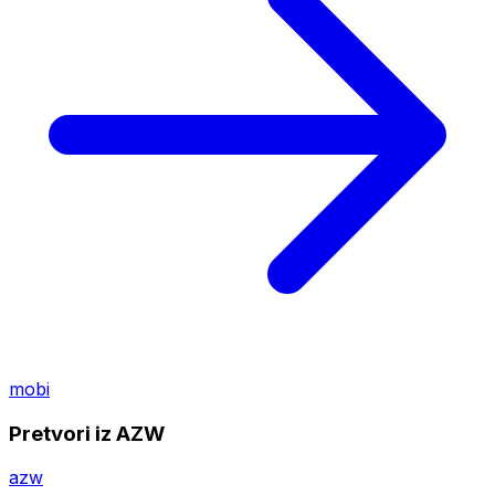
mobi
Pretvori iz AZW
azw