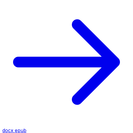
docx
epub