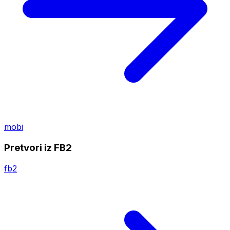
mobi
Pretvori iz FB2
fb2