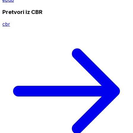
epub
Pretvori iz CBR
cbr