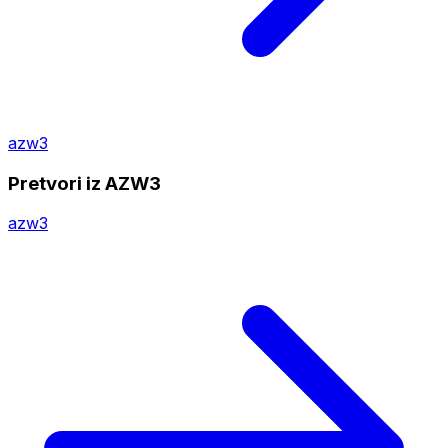
azw3
Pretvori iz AZW3
azw3