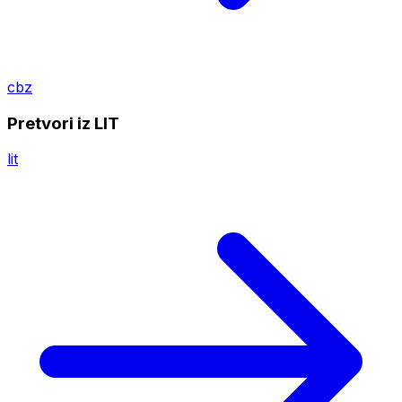
cbz
Pretvori iz LIT
lit