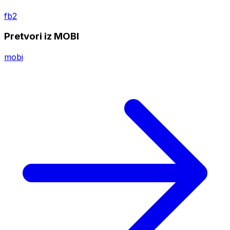
fb2
Pretvori iz MOBI
mobi