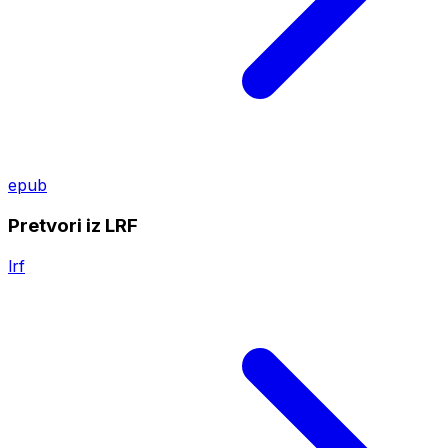
epub
Pretvori iz LRF
lrf