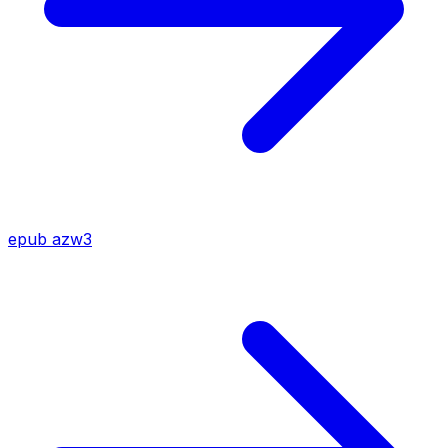
epub
azw3