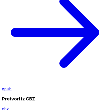
epub
Pretvori iz CBZ
cbz