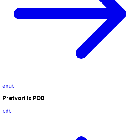
epub
Pretvori iz PDB
pdb