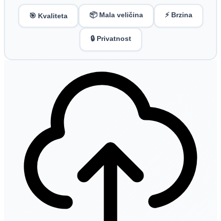
📦 Mala veličina
⚡ Brzina
🎯 Kvaliteta
🔒 Privatnost