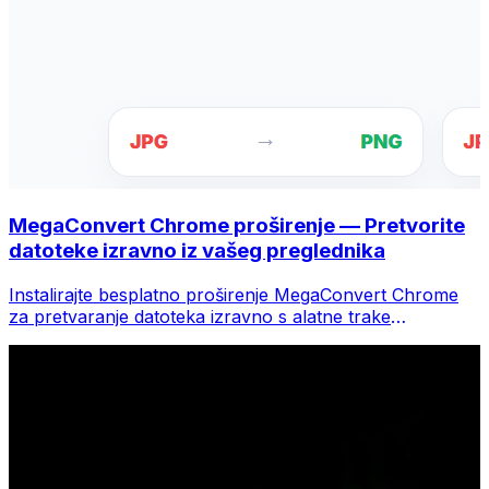
MegaConvert Chrome proširenje — Pretvorite
datoteke izravno iz vašeg preglednika
Instalirajte besplatno proširenje MegaConvert Chrome
za pretvaranje datoteka izravno s alatne trake
preglednika. Desnom tipkom miša kliknite bilo koju
datoteku za konverziju, odmah pristupite svim alatima iz
Chromea.