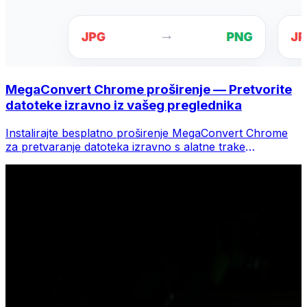
MegaConvert Chrome proširenje — Pretvorite
datoteke izravno iz vašeg preglednika
Instalirajte besplatno proširenje MegaConvert Chrome
za pretvaranje datoteka izravno s alatne trake
preglednika. Desnom tipkom miša kliknite bilo koju
datoteku za konverziju, odmah pristupite svim alatima iz
Chromea.