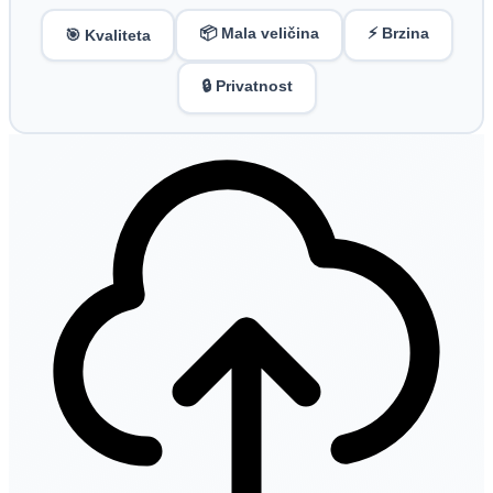
📦 Mala veličina
⚡ Brzina
🎯 Kvaliteta
🔒 Privatnost