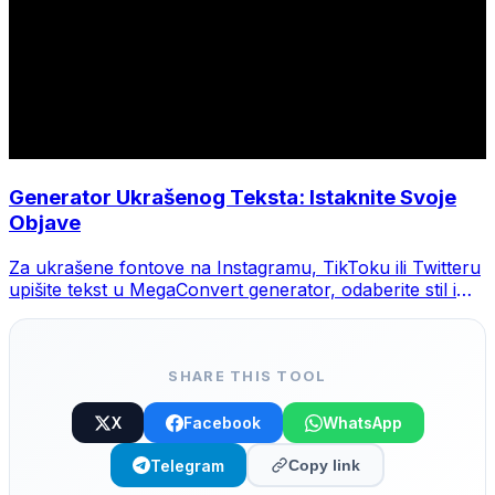
Generator Ukrašenog Teksta: Istaknite Svoje
Objave
Za ukrašene fontove na Instagramu, TikToku ili Twitteru
upišite tekst u MegaConvert generator, odaberite stil i
kopirajte.
SHARE THIS TOOL
X
Facebook
WhatsApp
Telegram
Copy link