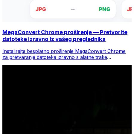
MegaConvert Chrome proširenje — Pretvorite
datoteke izravno iz vašeg preglednika
Instalirajte besplatno proširenje MegaConvert Chrome
za pretvaranje datoteka izravno s alatne trake
preglednika. Desnom tipkom miša kliknite bilo koju
datoteku za konverziju, odmah pristupite svim alatima iz
Chromea.