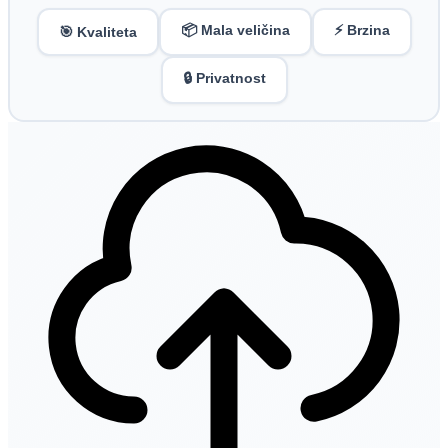
📦 Mala veličina
⚡ Brzina
🎯 Kvaliteta
🔒 Privatnost