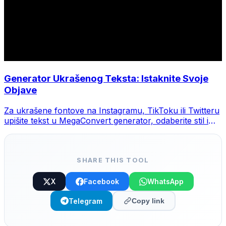
Generator Ukrašenog Teksta: Istaknite Svoje
Objave
Za ukrašene fontove na Instagramu, TikToku ili Twitteru
upišite tekst u MegaConvert generator, odaberite stil i
kopirajte.
SHARE THIS TOOL
X
Facebook
WhatsApp
Telegram
Copy link