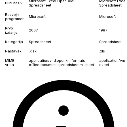
Microsoft Excel Open XML
Microsoft Excel
Puni naziv
Spreadsheet
Spreadsheet
Razvojni
Microsoft
Microsoft
programer
Prvo
2007
1987
izdanje
Kategorija
Spreadsheet
Spreadsheet
Nastavak
.xlsx
.xls
MIME
application/vnd.openxmlformats-
application/vnd
vrsta
officedocument.spreadsheetml.sheet
excel