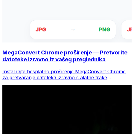
MegaConvert Chrome proširenje — Pretvorite
datoteke izravno iz vašeg preglednika
Instalirajte besplatno proširenje MegaConvert Chrome
za pretvaranje datoteka izravno s alatne trake
preglednika. Desnom tipkom miša kliknite bilo koju
datoteku za konverziju, odmah pristupite svim alatima iz
Chromea.