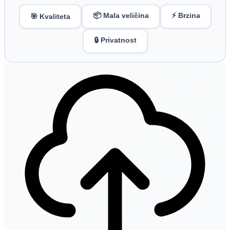
📦 Mala veličina
⚡ Brzina
🎯 Kvaliteta
🔒 Privatnost